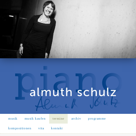
musik
musik kaufen
termine
archiv
programme
kompositionen
vita
kontakt