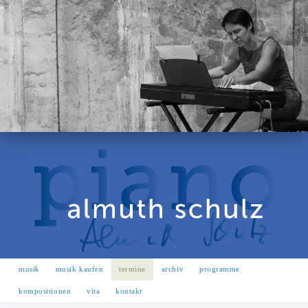
musik
musik kaufen
termine
archiv
programme
kompositionen
vita
kontakt