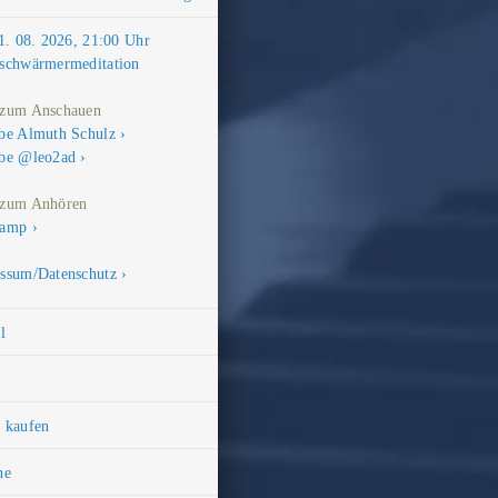
21. 08. 2026, 21:00 Uhr
schwärmermeditation
 zum Anschauen
be Almuth Schulz
be @leo2ad
 zum Anhören
camp
ssum/Datenschutz
l
k
 kaufen
ne