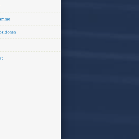
v
ramme
sitionen
kt