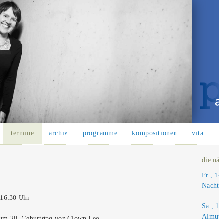
termine
archiv
programme
kompositionen
vita
die n
Fr., 
Nacht
 16:30 Uhr
Sa., 
Almut
zum 20. Geburtstag von Clown Leo,