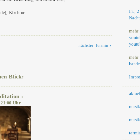
Fr., 
ale), Kirchtor
Nacht
mehr
youtu
youtu
nächster Termin
mehr
band
nen Blick:
Impre
aktuel
itation
, 21:00 Uhr
musi
musik
termi