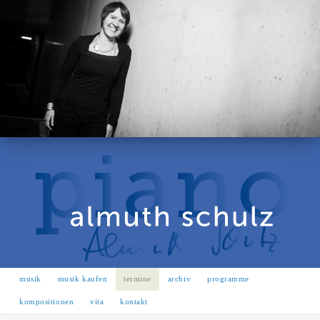
musik
musik kaufen
termine
archiv
programme
kompositionen
vita
kontakt