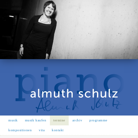
musik
musik kaufen
termine
archiv
programme
kompositionen
vita
kontakt