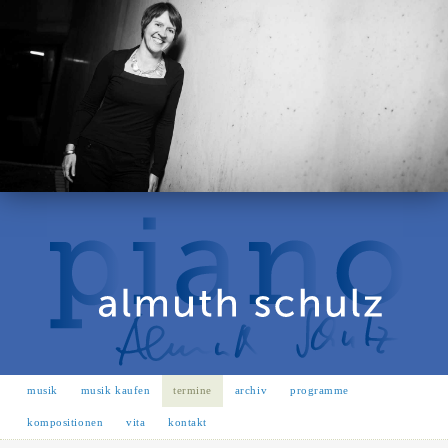
musik
musik kaufen
termine
archiv
programme
kompositionen
vita
kontakt