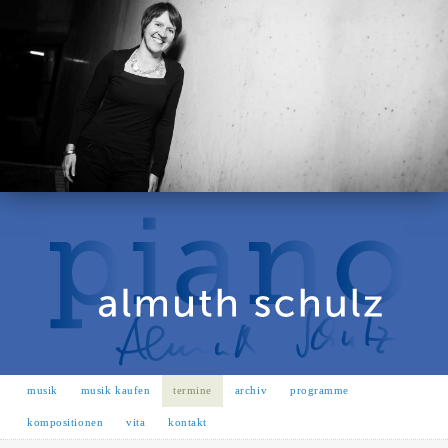
musik
musik kaufen
termine
archiv
programme
kompositionen
vita
kontakt