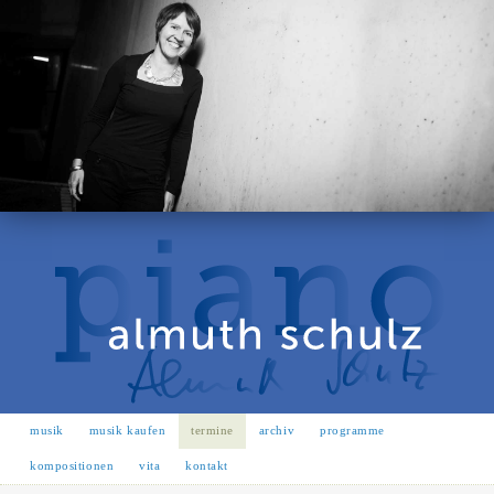
musik
musik kaufen
termine
archiv
programme
kompositionen
vita
kontakt