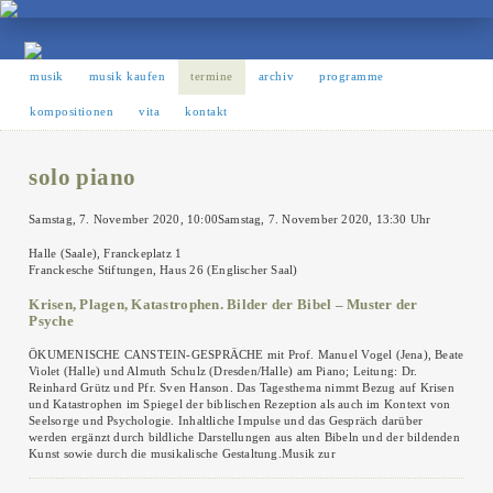
musik
musik kaufen
termine
archiv
programme
kompositionen
vita
kontakt
solo piano
Samstag, 7. November 2020, 10:00Samstag, 7. November 2020, 13:30 Uhr
Halle (Saale), Franckeplatz 1
Franckesche Stiftungen, Haus 26 (Englischer Saal)
Krisen, Plagen, Katastrophen. Bilder der Bibel – Muster der
Psyche
ÖKUMENISCHE CANSTEIN-GESPRÄCHE mit Prof. Manuel Vogel (Jena), Beate
Violet (Halle) und Almuth Schulz (Dresden/Halle) am Piano; Leitung: Dr.
Reinhard Grütz und Pfr. Sven Hanson. Das Tagesthema nimmt Bezug auf Krisen
und Katastrophen im Spiegel der biblischen Rezeption als auch im Kontext von
Seelsorge und Psychologie. Inhaltliche Impulse und das Gespräch darüber
werden ergänzt durch bildliche Darstellungen aus alten Bibeln und der bildenden
Kunst sowie durch die musikalische Gestaltung.Musik zur