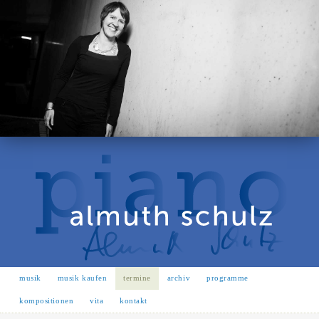
musik
musik kaufen
termine
archiv
programme
kompositionen
vita
kontakt