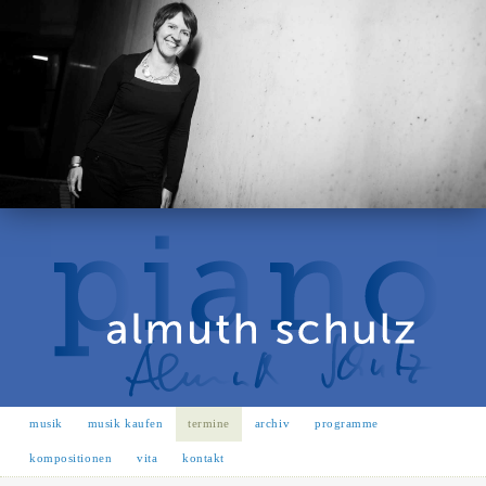
musik
musik kaufen
termine
archiv
programme
kompositionen
vita
kontakt